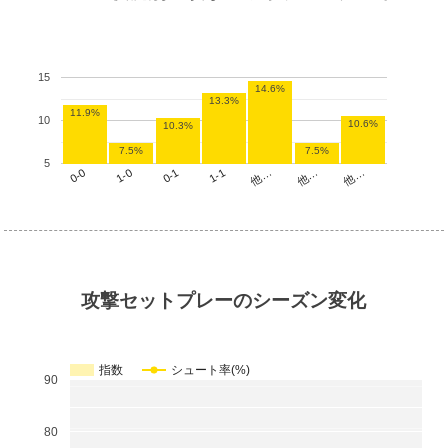
15
14.6%
13.3%
11.9%
10
10.6%
10.3%
7.5%
7.5%
5
他…
1-1
1-0
他…
他…
0-1
0-0
攻撃セットプレーのシーズン変化
指数
シュート率(%)
90
80