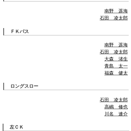
南野 遥海
石田 凌太郎
ＦＫパス
南野 遥海
石田 凌太郎
大森 渚生
青島 太一
福森 健太
ロングスロー
石田 凌太郎
高嶋 修也
川名 連介
左ＣＫ