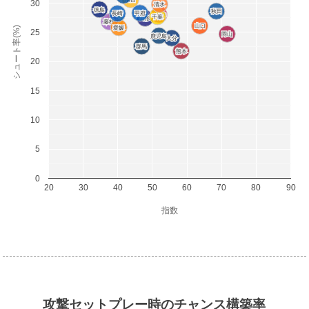
30
清水
清水
徳島
徳島
秋田
秋田
甲府
甲府
長崎
長崎
いわき
いわき
千葉
千葉
山形
山形
栃木
栃木
藤枝
藤枝
山口
山口
シュート率(%)
愛媛
愛媛
25
岡山
岡山
鹿児島
鹿児島
大分
大分
群馬
群馬
熊本
熊本
20
15
10
5
0
20
30
40
50
60
70
80
90
指数
攻撃セットプレー時のチャンス構築率