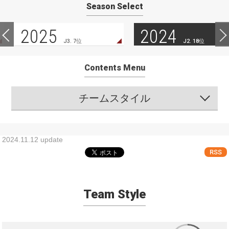
Season Select
2025
2024
J3. 7位
J2. 18位
Contents Menu
チームスタイル
2024.11.12 update
RSS
Team Style