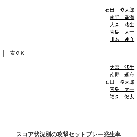
石田 凌太郎
南野 遥海
大森 渚生
青島 太一
川名 連介
右ＣＫ
大森 渚生
南野 遥海
石田 凌太郎
青島 太一
福森 健太
スコア状況別の攻撃セットプレー発生率