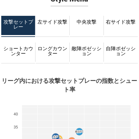
攻撃セットプ
左サイド攻撃
中央攻撃
右サイド攻撃
レー
ショートカウ
ロングカウン
敵陣ポゼッシ
自陣ポゼッシ
ンター
ター
ョン
ョン
リーグ内における攻撃セットプレーの指数とシュー
ト率
40
35
横浜FC
横浜FC
水戸
水戸
仙台
仙台