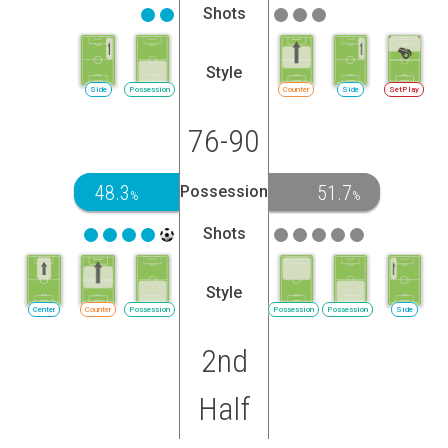
Shots
Style
Side
Possession
Counter
Side
SetPlay
76-90
48.3
51.7
Possession
%
%
Shots
Style
Center
Counter
Possession
Possession
Possession
Side
2nd
Half