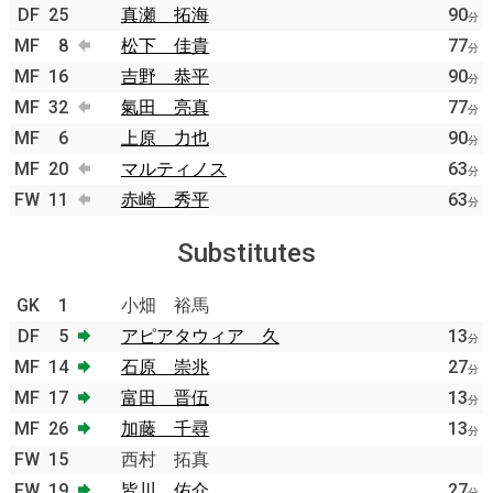
DF
25
真瀬 拓海
90
分
MF
8
松下 佳貴
77
分
MF
16
吉野 恭平
90
分
MF
32
氣田 亮真
77
分
MF
6
上原 力也
90
分
MF
20
マルティノス
63
分
FW
11
赤崎 秀平
63
分
Substitutes
GK
1
小畑 裕馬
DF
5
アピアタウィア 久
13
分
MF
14
石原 崇兆
27
分
MF
17
富田 晋伍
13
分
MF
26
加藤 千尋
13
分
FW
15
西村 拓真
FW
19
皆川 佑介
27
分