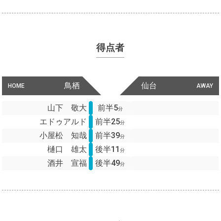
得点者
鳥栖
仙台
HOME
AWAY
山下 敬大
前半5
分
エドゥアルド
前半25
分
小屋松 知哉
前半39
分
樋口 雄太
後半11
分
酒井 宣福
後半49
分