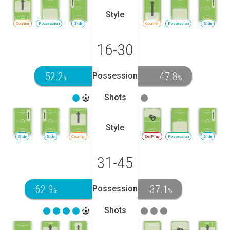
Style
Counter
Possession
Side
Counter
Possession
Side
16-30
52.2
47.8
Possession
%
%
Shots
Style
Side
Side
Counter
SetPlay
Possession
Side
31-45
62.9
37.1
Possession
%
%
Shots