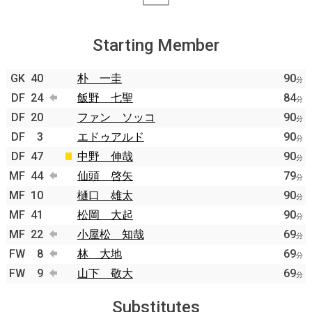
Starting Member
GK
40
朴 一圭
90
分
DF
24
飯野 七聖
84
分
DF
20
ファン ソッコ
90
分
DF
3
エドゥアルド
90
分
DF
47
中野 伸哉
90
分
MF
44
仙頭 啓矢
79
分
MF
10
樋口 雄太
90
分
MF
41
松岡 大起
90
分
MF
22
小屋松 知哉
69
分
FW
8
林 大地
69
分
FW
9
山下 敬大
69
分
Substitutes