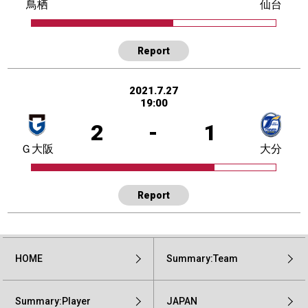
鳥栖
仙台
Report
2021.7.27
19:00
2
-
1
Ｇ大阪
大分
Report
HOME
Summary:Team
Summary:Player
JAPAN