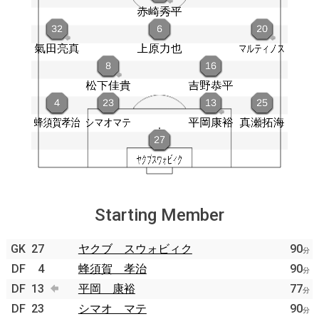
Starting Member
GK
27
ヤクブ スウォビィク
90
分
DF
4
蜂須賀 孝治
90
分
DF
13
平岡 康裕
77
分
DF
23
シマオ マテ
90
分