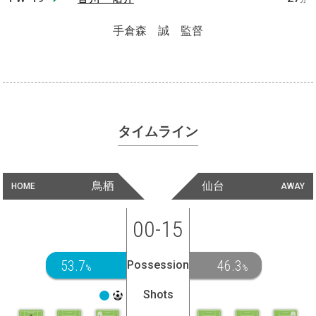
手倉森 誠 監督
タイムライン
鳥栖
仙台
HOME
AWAY
00-15
53.7
46.3
Possession
%
%
Shots