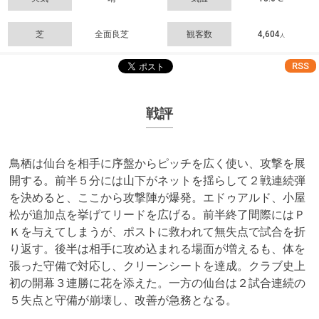
芝
全面良芝
観客数
4,604
人
RSS
戦評
鳥栖は仙台を相手に序盤からピッチを広く使い、攻撃を展
開する。前半５分には山下がネットを揺らして２戦連続弾
を決めると、ここから攻撃陣が爆発。エドゥアルド、小屋
松が追加点を挙げてリードを広げる。前半終了間際にはＰ
Ｋを与えてしまうが、ポストに救われて無失点で試合を折
り返す。後半は相手に攻め込まれる場面が増えるも、体を
張った守備で対応し、クリーンシートを達成。クラブ史上
初の開幕３連勝に花を添えた。一方の仙台は２試合連続の
５失点と守備が崩壊し、改善が急務となる。