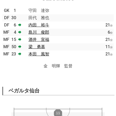
GK
1
守田 達弥
DF
30
田代 雅也
DF
6
内田 裕斗
21
分
MF
4
島川 俊郎
6
分
MF
15
酒井 宣福
21
分
MF
50
梁 勇基
11
分
MF
23
本田 風智
21
分
金 明輝 監督
ベガルタ仙台