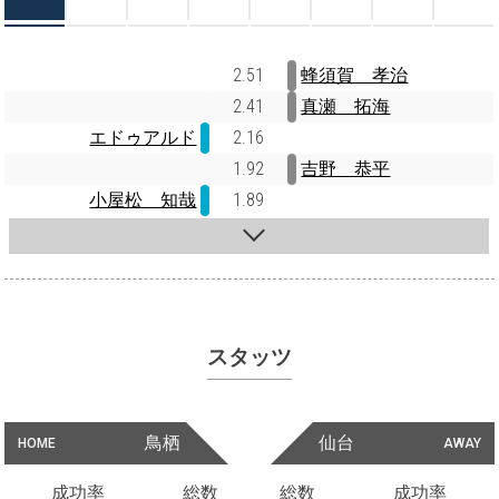
2.51
蜂須賀 孝治
2.41
真瀬 拓海
エドゥアルド
2.16
1.92
吉野 恭平
小屋松 知哉
1.89
スタッツ
鳥栖
仙台
HOME
AWAY
成功率
総数
総数
成功率