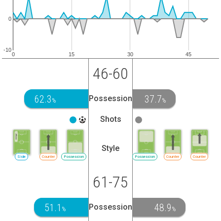
0
-10
0
15
30
45
46-60
62.3
37.7
Possession
%
%
Shots
Style
Side
Counter
Possession
Possession
Counter
Counter
61-75
51.1
48.9
Possession
%
%