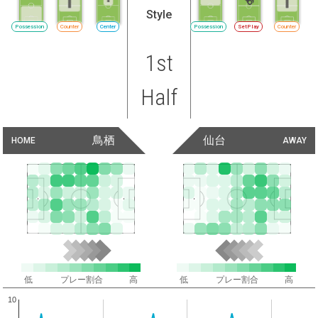
Style
Possession
Counter
Center
Possession
SetPlay
Counter
1st
Half
鳥栖
仙台
HOME
AWAY
低
プレー割合
高
低
プレー割合
高
10