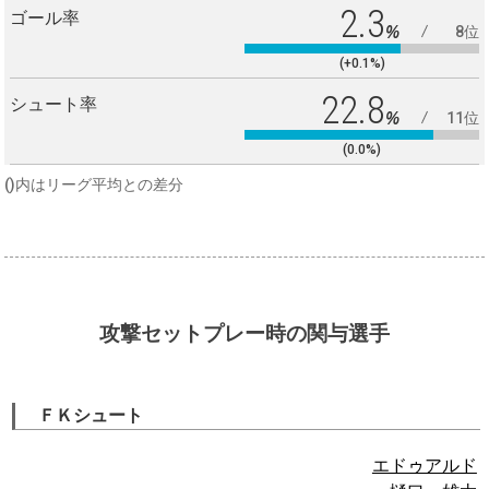
2.3
ゴール率
%
8位
(+0.1%)
22.8
シュート率
%
11位
(0.0%)
()内はリーグ平均との差分
攻撃セットプレー時の関与選手
ＦＫシュート
エドゥアルド