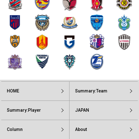
HOME
Summary:Team
Summary:Player
JAPAN
Column
About