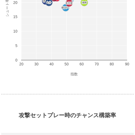
シュート率(%)
徳島
徳島
20
大分
大分
湘南
湘南
名古屋
名古屋
横浜FC
横浜FC
15
10
5
0
20
30
40
50
60
70
80
90
指数
攻撃セットプレー時のチャンス構築率