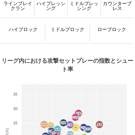
ラインブレイ
ハイプレッシ
ミドルプレッ
カウンタープ
クラン
ング
シング
レス
ハイブロック
ミドルブロック
ローブロック
リーグ内における攻撃セットプレーの指数とシュー
ト率
35
30
札幌
札幌
Ｃ大阪
Ｃ大阪
25
福岡
福岡
清水
清水
鹿島
鹿島
広島
広島
仙台
仙台
柏
柏
FC東京
FC東京
横浜FM
横浜FM
鳥栖
鳥栖
Ｇ大阪
Ｇ大阪
神戸
神戸
浦和
浦和
川崎Ｆ
川崎Ｆ