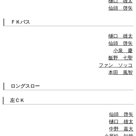
樋口 雄太
仙頭 啓矢
ＦＫパス
樋口 雄太
仙頭 啓矢
小泉 慶
飯野 七聖
ファン ソッコ
本田 風智
ロングスロー
左ＣＫ
仙頭 啓矢
樋口 雄太
中野 嘉大