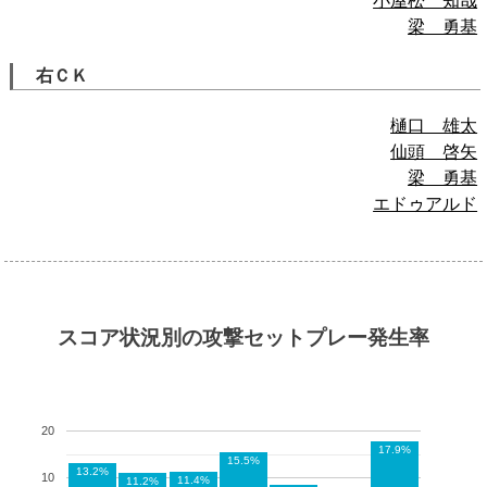
小屋松 知哉
梁 勇基
右ＣＫ
樋口 雄太
仙頭 啓矢
梁 勇基
エドゥアルド
スコア状況別の攻撃セットプレー発生率
20
17.9%
15.5%
13.2%
10
11.4%
11.2%