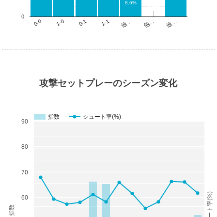
8.6%
0.0%
0.0%
0
他…
1-1
1-0
他…
他…
0-1
0-0
攻撃セットプレーのシーズン変化
指数
シュート率(%)
90
80
70
シュート率(%)
60
指数