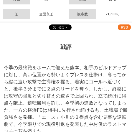
芝
全面良芝
観客数
21,508
人
RSS
戦評
今季の最終戦をホームで迎えた熊本。相手のビルドアップ
に対し、高い位置から勢いよくプレスを仕掛け、奪ってか
ら縦に速い攻撃で主導権を握る。着実にゴールへ近づく
と、後半３分までに２点のリードを奪う。しかし、終盤に
は攻守の強度と切り替えの速さで上回られ、立て続けに得
点を献上。逆転勝利を許し、今季初の連敗となってしまっ
た。一方の横浜FCは相手に先行され続けるも、土壇場で勝
負強さを発揮。「エース」小川の２得点を含む見事な逆転
劇で、今季限りでの現役引退を発表した中村俊のラストマ
ッチに花を添えた。