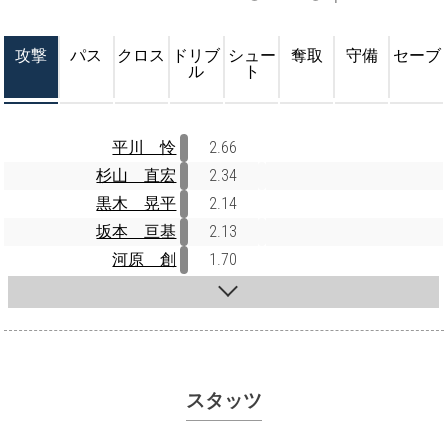
攻撃
パス
クロス
ドリブ
シュー
奪取
守備
セーブ
ル
ト
平川 怜
2.66
杉山 直宏
2.34
黒木 晃平
2.14
坂本 亘基
2.13
河原 創
1.70
スタッツ