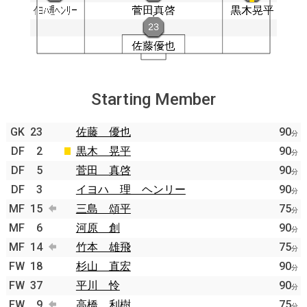
Starting Member
GK
23
佐藤 優也
90
分
DF
2
黒木 晃平
90
分
DF
5
菅田 真啓
90
分
DF
3
イヨハ 理 ヘンリー
90
分
MF
15
三島 頌平
75
分
MF
6
河原 創
90
分
MF
14
竹本 雄飛
75
分
FW
18
杉山 直宏
90
分
FW
37
平川 怜
90
分
FW
9
高橋 利樹
75
分