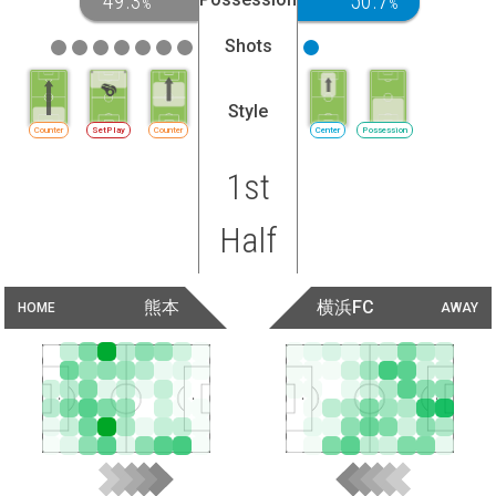
49.3
50.7
%
%
Shots
Style
Counter
SetPlay
Counter
Center
Possession
1st
Half
熊本
横浜FC
HOME
AWAY