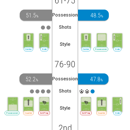
61-75
51.5
48.5
Possession
%
%
Shots
Style
Center
Side
Center
Possession
Side
76-90
52.2
47.8
Possession
%
%
Shots
Style
Possession
Counter
SetPlay
SetPlay
Counter
Side
2nd