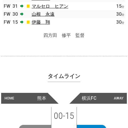
FW
31
マルセロ ヒアン
15
分
FW
30
山根 永遠
30
分
FW
15
伊藤 翔
30
分
四方田 修平 監督
タイムライン
熊本
横浜FC
HOME
AWAY
00-15