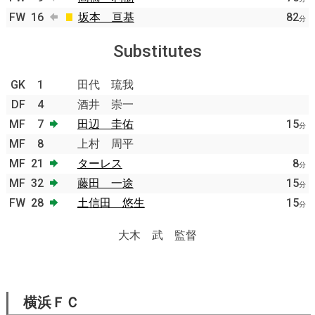
FW
16
坂本 亘基
82
分
Substitutes
GK
1
田代 琉我
DF
4
酒井 崇一
MF
7
田辺 圭佑
15
分
MF
8
上村 周平
MF
21
ターレス
8
分
MF
32
藤田 一途
15
分
FW
28
土信田 悠生
15
分
大木 武 監督
横浜ＦＣ