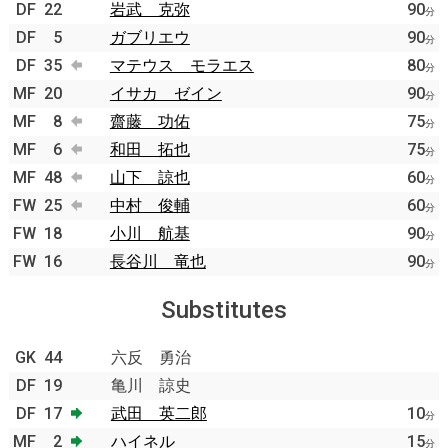
DF
22
岩武 克弥
90
分
DF
5
ガブリエウ
90
分
DF
35
マテウス モラエス
80
分
MF
20
イサカ ゼイン
90
分
MF
8
齋藤 功佑
75
分
MF
6
和田 拓也
75
分
MF
48
山下 諒也
60
分
FW
25
中村 俊輔
60
分
FW
18
小川 航基
90
分
FW
16
長谷川 竜也
90
分
Substitutes
GK
44
六反 勇治
DF
19
亀川 諒史
DF
17
武田 英二郎
10
分
MF
2
ハイネル
15
分