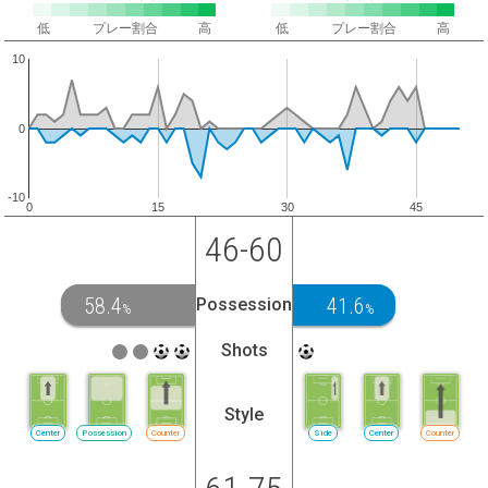
低
プレー割合
高
低
プレー割合
高
10
0
-10
0
15
30
45
46-60
58.4
41.6
Possession
%
%
Shots
Style
Center
Possession
Counter
Side
Center
Counter