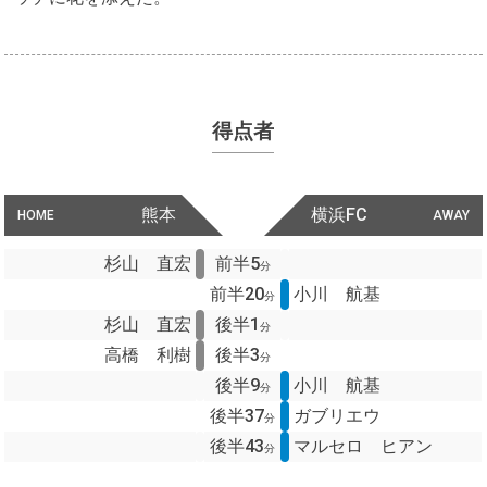
得点者
熊本
横浜FC
HOME
AWAY
杉山 直宏
前半5
分
前半20
小川 航基
分
杉山 直宏
後半1
分
高橋 利樹
後半3
分
後半9
小川 航基
分
後半37
ガブリエウ
分
後半43
マルセロ ヒアン
分