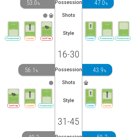
53.0
47.0
Possession
%
%
Shots
Style
Possession
Counter
SetPlay
Center
Possession
Possession
16-30
56.1
43.9
Possession
%
%
Shots
Style
SetPlay
Counter
Possession
Center
Counter
31-45
Possession