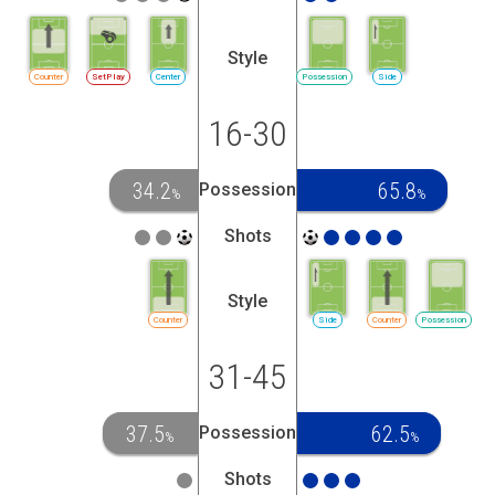
Style
Counter
SetPlay
Center
Possession
Side
16-30
34.2
65.8
Possession
%
%
Shots
Style
Counter
Side
Counter
Possession
31-45
37.5
62.5
Possession
%
%
Shots