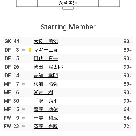
Starting Member
GK
44
六反 勇治
90
分
DF
3
マギーニョ
89
分
DF
5
田代 真一
90
分
DF
26
袴田 裕太郎
90
分
DF
14
志知 孝明
90
分
MF
7
松浦 拓弥
89
分
MF
6
瀬古 樹
90
分
MF
30
手塚 康平
90
分
MF
15
齋藤 功佑
64
分
FW
9
一美 和成
64
分
FW
23
斉藤 光毅
72
分