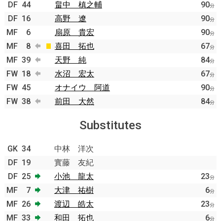
DF
44
畠中 槙之輔
90
分
DF
16
高野 遼
90
分
MF
6
扇原 貴宏
90
分
MF
8
喜田 拓也
67
分
MF
39
天野 純
84
分
FW
18
水沼 宏太
67
分
FW
45
オナイウ 阿道
90
分
FW
38
前田 大然
84
分
Substitutes
GK
34
中林 洋次
DF
19
實藤 友紀
DF
25
小池 龍太
23
分
MF
7
大津 祐樹
6
分
MF
26
渡辺 皓太
23
分
MF
33
和田 拓也
6
分