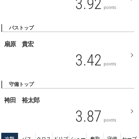
3.92
points
パストップ
扇原 貴宏
3.42
points
守備トップ
袴田 裕太郎
3.87
points
攻撃
パス
クロス
ドリブ
シュー
奪取
守備
セーブ