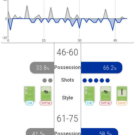
0
-10
0
15
30
45
46-60
33.8
66.2
Possession
%
%
Shots
Style
Side
SetPlay
Side
SetPlay
Counter
61-75
41.5
58.5
Possession
%
%