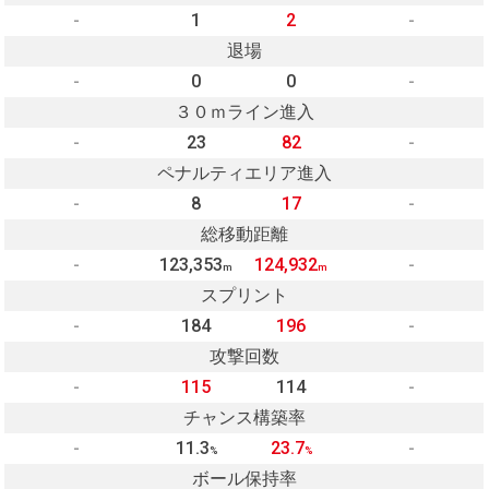
-
1
2
-
退場
-
0
0
-
３０ｍライン進入
-
23
82
-
ペナルティエリア進入
-
8
17
-
総移動距離
-
123,353
124,932
-
m
m
スプリント
-
184
196
-
攻撃回数
-
115
114
-
チャンス構築率
-
11.3
23.7
-
%
%
ボール保持率