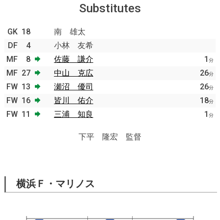
Substitutes
GK
18
南 雄太
DF
4
小林 友希
MF
8
佐藤 謙介
1
分
MF
27
中山 克広
26
分
FW
13
瀬沼 優司
26
分
FW
16
皆川 佑介
18
分
FW
11
三浦 知良
1
分
下平 隆宏 監督
横浜Ｆ・マリノス