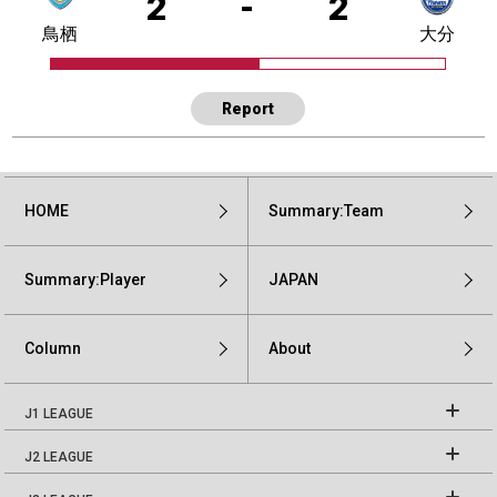
2
-
2
鳥栖
大分
Report
HOME
Summary:Team
Summary:Player
JAPAN
Column
About
J1 LEAGUE
J2 LEAGUE