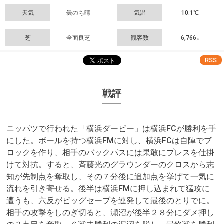
天気
曇のち晴
気温
10.1℃
芝
全面良芝
観客数
6,766
人
RSS
戦評
ニッパツで行われた「横浜ダービー」は横浜FCが勝利を手
にした。ボールを持つ横浜FMに対し、横浜FCは自陣でブ
ロックを作り、相手のバックパスには果敢にプレスを仕掛
けて対抗。すると、斉藤光のグラウンダーのクロスから志
知が先制点を奪取し、その７分後に追加点を挙げて一気に
流れを引き寄せる。後半は横浜FMに押し込まれて猛攻に
遭うも、六反がビッグセーブを連発して最後のとりでに。
相手の攻撃をしのぎ切ると、瀬沼が後半２８分にダメ押し