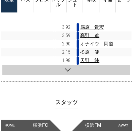
ル
ト
3.92
扇原 貴宏
3.59
高野 遼
2.90
オナイウ 阿道
2.15
松原 健
1.98
天野 純
スタッツ
横浜FC
横浜FM
HOME
AWAY