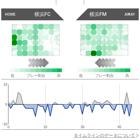
横浜FC
横浜FM
HOME
AWAY
低
プレー割合
高
低
プレー割合
高
10
0
-10
0
15
30
45
タイムラインのデータについて