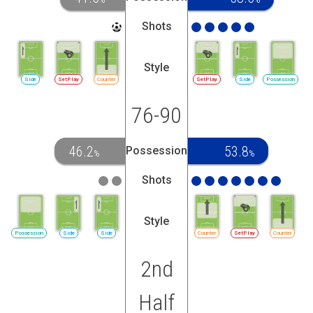
Shots
Style
Side
SetPlay
Counter
SetPlay
Side
Possession
76-90
46.2
53.8
Possession
%
%
Shots
Style
Possession
Side
Side
Counter
SetPlay
Counter
2nd
Half