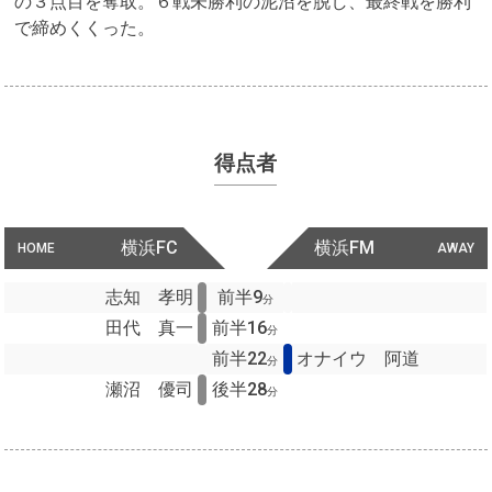
の３点目を奪取。６戦未勝利の泥沼を脱し、最終戦を勝利
で締めくくった。
得点者
横浜FC
横浜FM
HOME
AWAY
志知 孝明
前半9
分
田代 真一
前半16
分
前半22
オナイウ 阿道
分
瀬沼 優司
後半28
分