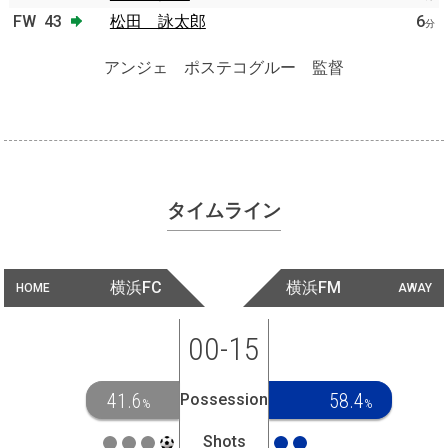
FW
43
松田 詠太郎
6
分
アンジェ ポステコグルー 監督
タイムライン
横浜FC
横浜FM
HOME
AWAY
00-15
41.6
58.4
Possession
%
%
Shots