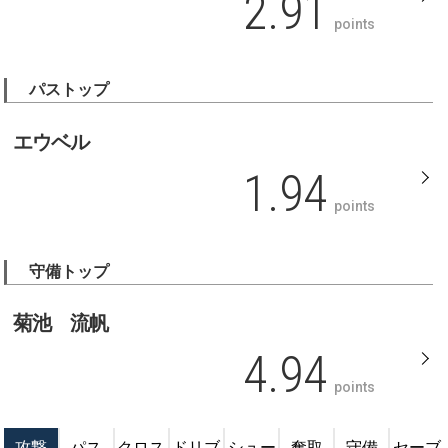
2.91
points
パストップ
エウベル
1.94
points
守備トップ
菊池 流帆
4.94
points
攻撃
パス
クロス
ドリブ
シュー
奪取
守備
セーブ