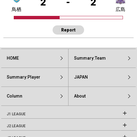
2
-
2
鳥栖
広島
Report
HOME
Summary:Team
Summary:Player
JAPAN
Column
About
J1 LEAGUE
J2 LEAGUE