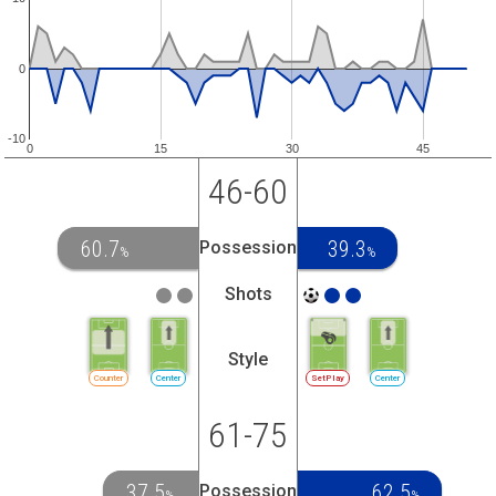
0
-10
0
15
30
45
46-60
60.7
39.3
Possession
%
%
Shots
Style
Counter
Center
SetPlay
Center
61-75
37.5
62.5
Possession
%
%