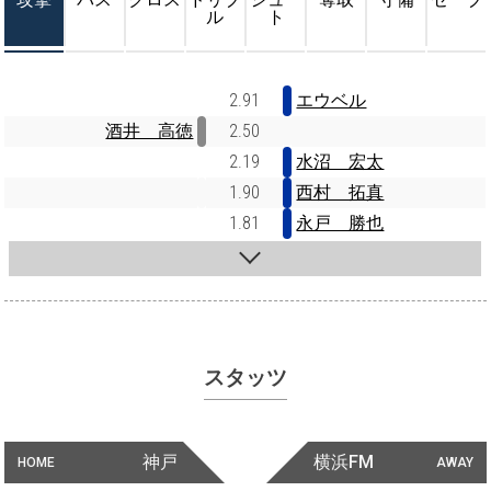
ル
ト
2.91
エウベル
酒井 高徳
2.50
2.19
水沼 宏太
1.90
西村 拓真
1.81
永戸 勝也
スタッツ
神戸
横浜FM
HOME
AWAY