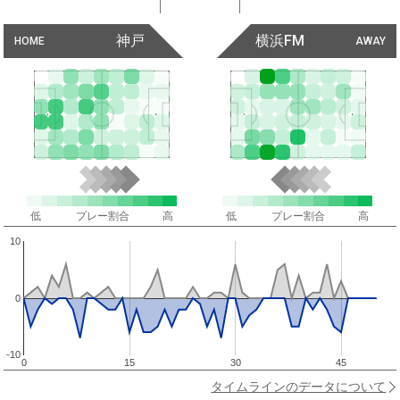
神戸
横浜FM
HOME
AWAY
低
プレー割合
高
低
プレー割合
高
10
0
-10
0
15
30
45
タイムラインのデータについて