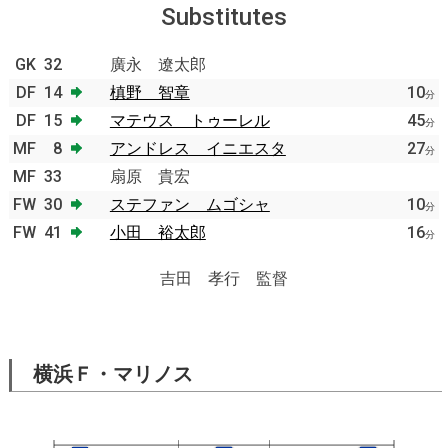
Substitutes
GK
32
廣永 遼太郎
DF
14
槙野 智章
10
分
DF
15
マテウス トゥーレル
45
分
MF
8
アンドレス イニエスタ
27
分
MF
33
扇原 貴宏
FW
30
ステファン ムゴシャ
10
分
FW
41
小田 裕太郎
16
分
吉田 孝行 監督
横浜Ｆ・マリノス