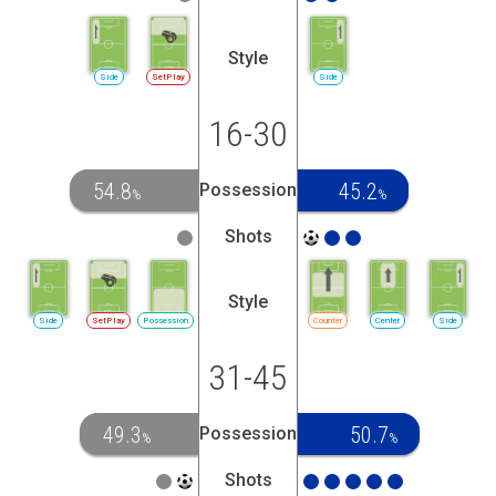
Style
Side
SetPlay
Side
16-30
54.8
45.2
Possession
%
%
Shots
Style
Side
SetPlay
Possession
Counter
Center
Side
31-45
49.3
50.7
Possession
%
%
Shots