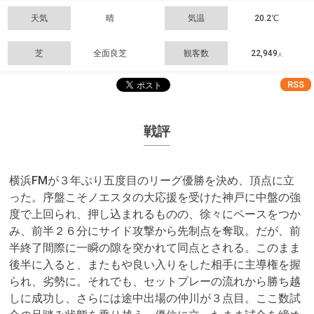
天気
晴
気温
20.2℃
芝
全面良芝
観客数
22,949
人
RSS
戦評
横浜FMが３年ぶり五度目のリーグ優勝を決め、頂点に立
った。序盤こそノエスタの大応援を受けた神戸に中盤の強
度で上回られ、押し込まれるものの、徐々にペースをつか
み、前半２６分にサイド攻撃から先制点を奪取。だが、前
半終了間際に一瞬の隙を突かれて同点とされる。このまま
後半に入ると、またもや良い入りをした相手に主導権を握
られ、劣勢に。それでも、セットプレーの流れから勝ち越
しに成功し、さらには途中出場の仲川が３点目。ここ数試