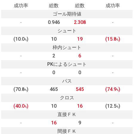
成功率
総数
総数
成功率
ゴール期待値
-
0.946
2.308
-
シュート
(10.0
)
10
19
(15.8
)
%
%
枠内シュート
-
2
6
-
PKによるシュート
-
0
0
-
パス
(70.8
)
465
545
(74.9
)
%
%
クロス
(40.0
)
10
16
(12.5
)
%
%
直接ＦＫ
-
16
9
-
間接ＦＫ