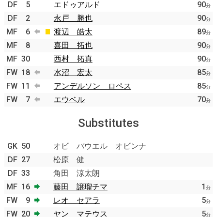
DF
5
エドゥアルド
90
分
DF
2
永戸 勝也
90
分
MF
6
渡辺 皓太
89
分
MF
8
喜田 拓也
90
分
MF
30
西村 拓真
90
分
FW
18
水沼 宏太
85
分
FW
11
アンデルソン ロペス
85
分
FW
7
エウベル
70
分
Substitutes
GK
50
オビ パウエル オビンナ
DF
27
松原 健
DF
33
角田 涼太朗
MF
16
藤田 譲瑠チマ
1
分
FW
9
レオ セアラ
5
分
FW
20
ヤン マテウス
5
分