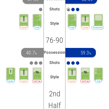
Shots
Style
Counter
Side
Side
Counter
Possession
76-90
40.7
59.3
Possession
%
%
Shots
Style
Center
Counter
SetPlay
Counter
SetPlay
Side
2nd
Half