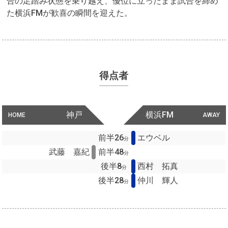
合の足踏み状態を乗り越え、優位に立ったまま試合を締め
た横浜FMが歓喜の瞬間を迎えた。
得点者
神戸
横浜FM
HOME
AWAY
前半26
エウベル
分
武藤 嘉紀
前半48
分
後半8
西村 拓真
分
後半28
仲川 輝人
分