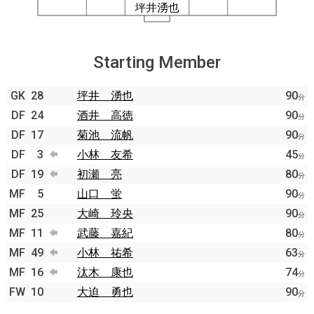
Starting Member
GK
28
坪井 湧也
90
分
DF
24
酒井 高徳
90
分
DF
17
菊池 流帆
90
分
DF
3
小林 友希
45
分
DF
19
初瀬 亮
80
分
MF
5
山口 蛍
90
分
MF
25
大崎 玲央
90
分
MF
11
武藤 嘉紀
80
分
MF
49
小林 祐希
63
分
MF
16
汰木 康也
74
分
FW
10
大迫 勇也
90
分