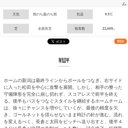
ム
天気
雨のち曇のち雨
気温
9.5℃
芝
全面良芝
観客数
22,605
人
RSS
戦評
ホームの新潟は最終ラインからボールをつなぎ、右サイド
に入った松田を中心に攻撃を展開。しかし、相手の整った
守備陣形を完全に崩し切れず、スコアレスで前半を終え
る。後半もパスをつなぐスタイルを継続するホームチーム
は、徐々にチャンスを増やしていくが、最後の精度を欠
き、ゴールネットを揺らせないまま時計の針が進む。流れ
を変えるべく、長倉と太田をピッチへ送り出すと、後半４