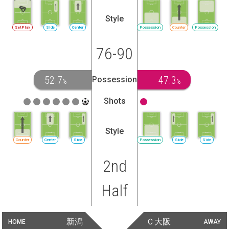
Style
SetPlay
Side
Center
Possession
Counter
Possession
76-90
52.7
47.3
Possession
%
%
Shots
Style
Counter
Center
Side
Possession
Side
Side
2nd
Half
新潟
Ｃ大阪
HOME
AWAY