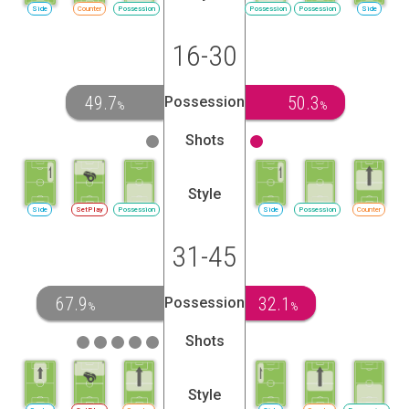
Side
Counter
Possession
Possession
Possession
Side
16-30
49.7
50.3
Possession
%
%
Shots
Style
Side
SetPlay
Possession
Side
Possession
Counter
31-45
67.9
32.1
Possession
%
%
Shots
Style