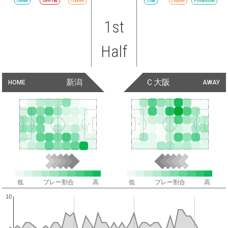
Center
SetPlay
Counter
Side
Counter
Possession
1st
Half
新潟
Ｃ大阪
HOME
AWAY
低
プレー割合
高
低
プレー割合
高
10