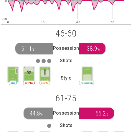
0
-10
0
15
30
45
46-60
61.1
38.9
Possession
%
%
Shots
Style
Side
SetPlay
Counter
Possession
61-75
44.8
55.2
Possession
%
%
Shots