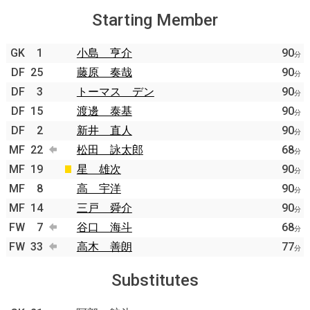
Starting Member
GK
1
小島 亨介
90
分
DF
25
藤原 奏哉
90
分
DF
3
トーマス デン
90
分
DF
15
渡邊 泰基
90
分
DF
2
新井 直人
90
分
MF
22
松田 詠太郎
68
分
MF
19
星 雄次
90
分
MF
8
高 宇洋
90
分
MF
14
三戸 舜介
90
分
FW
7
谷口 海斗
68
分
FW
33
高木 善朗
77
分
Substitutes