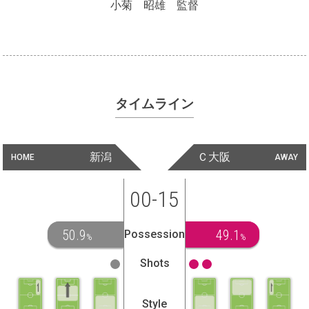
小菊 昭雄 監督
タイムライン
新潟
Ｃ大阪
HOME
AWAY
00-15
50.9
49.1
Possession
%
%
Shots
Style