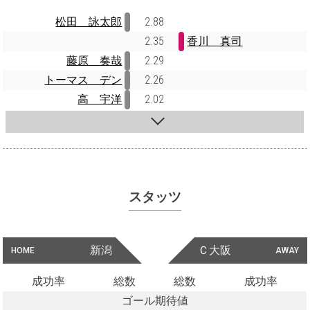
松田 詠太郎
2.88
2.35
香川 真司
藤原 奏哉
2.29
トーマス デン
2.26
高 宇洋
2.02
スタッツ
新潟
Ｃ大阪
HOME
AWAY
成功率
総数
総数
成功率
ゴール期待値