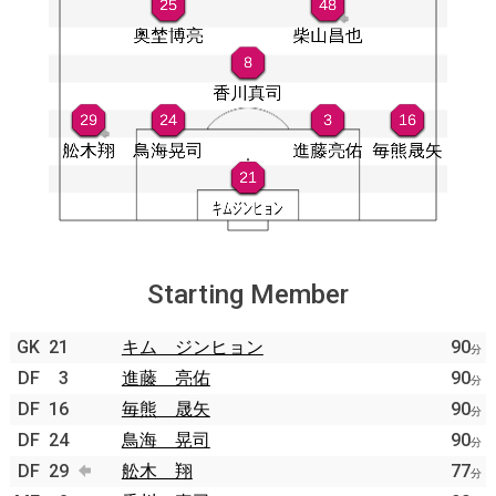
Starting Member
GK
21
キム ジンヒョン
90
分
DF
3
進藤 亮佑
90
分
DF
16
毎熊 晟矢
90
分
DF
24
鳥海 晃司
90
分
DF
29
舩木 翔
77
分