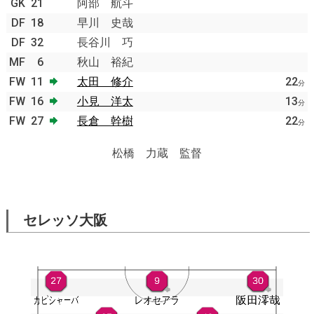
GK
21
阿部 航斗
DF
18
早川 史哉
DF
32
長谷川 巧
MF
6
秋山 裕紀
FW
11
太田 修介
22
分
FW
16
小見 洋太
13
分
FW
27
長倉 幹樹
22
分
松橋 力蔵 監督
セレッソ大阪