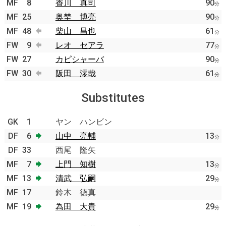
MF
8
香川 真司
90
分
MF
25
奥埜 博亮
90
分
MF
48
柴山 昌也
61
分
FW
9
レオ セアラ
77
分
FW
27
カピシャーバ
90
分
FW
30
阪田 澪哉
61
分
Substitutes
GK
1
ヤン ハンビン
DF
6
山中 亮輔
13
分
DF
33
西尾 隆矢
MF
7
上門 知樹
13
分
MF
13
清武 弘嗣
29
分
MF
17
鈴木 徳真
MF
19
為田 大貴
29
分