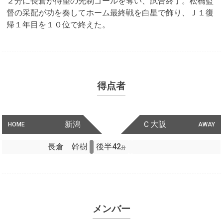
２分に長倉が待望の先制ゴールを奪い、試合終了。松橋監
督の采配が功を奏してホーム最終戦を白星で飾り、Ｊ１復
帰１年目を１０位で終えた。
得点者
新潟
Ｃ大阪
HOME
AWAY
長倉 幹樹
後半42
分
メンバー