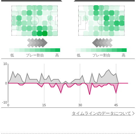
低
プレー割合
高
低
プレー割合
高
10
0
-10
0
15
30
45
タイムラインのデータについて