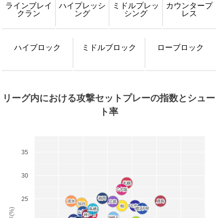
ラインブレイ
ハイプレッシ
ミドルプレッ
カウンタープ
クラン
ング
シング
レス
ハイブロック
ミドルブロック
ローブロック
リーグ内における攻撃セットプレーの指数とシュー
ト率
35
30
札幌
札幌
Ｃ大阪
Ｃ大阪
25
福岡
福岡
清水
清水
鹿島
鹿島
広島
広島
仙台
仙台
柏
柏
FC東京
FC東京
横浜FM
横浜FM
鳥栖
鳥栖
Ｇ大阪
Ｇ大阪
神戸
神戸
浦和
浦和
川崎Ｆ
川崎Ｆ