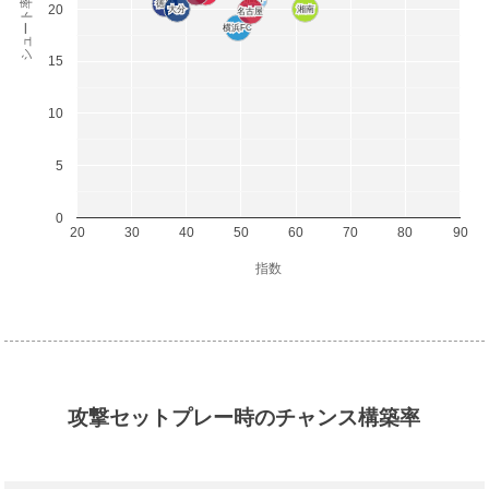
シュート率(%)
徳島
徳島
20
大分
大分
湘南
湘南
名古屋
名古屋
横浜FC
横浜FC
15
10
5
0
20
30
40
50
60
70
80
90
指数
攻撃セットプレー時のチャンス構築率