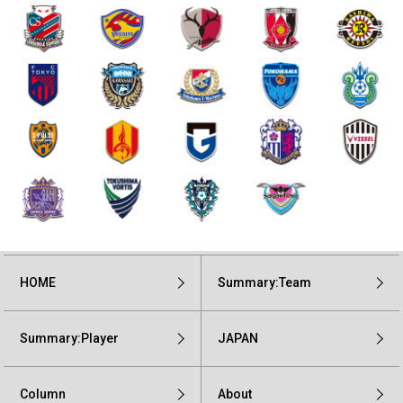
HOME
Summary:Team
Summary:Player
JAPAN
Column
About