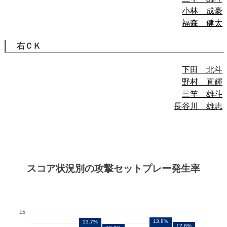
小林 成豪
福森 健太
右ＣＫ
下田 北斗
野村 直輝
三竿 雄斗
長谷川 雄志
スコア状況別の攻撃セットプレー発生率
15
13.8%
13.7%
12.8%