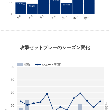
12.3%
10
10.5%
10.4%
9.6%
5
他…
1-1
1-0
他…
他…
0-1
0-0
攻撃セットプレーのシーズン変化
指数
シュート率(%)
90
80
70
60