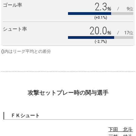
2.3
ゴール率
%
9位
(+0.1%)
20.0
シュート率
%
17位
(-2.7%)
()内はリーグ平均との差分
攻撃セットプレー時の関与選手
ＦＫシュート
下田 北斗