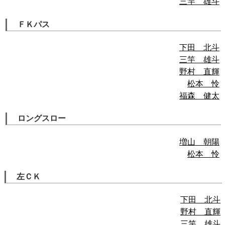
三竿 雄斗
ＦＫパス
下田 北斗
三竿 雄斗
野村 直輝
松本 怜
福森 健太
ロングスロー
増山 朝陽
松本 怜
左ＣＫ
下田 北斗
野村 直輝
三竿 雄斗