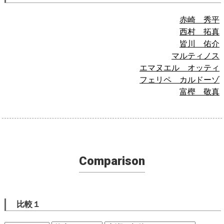
赤崎 秀平
西村 拓真
皆川 佑介
マルティノス
エマヌエル オッティ
フェリペ カルドーゾ
富樫 敬真
Comparison
比較１