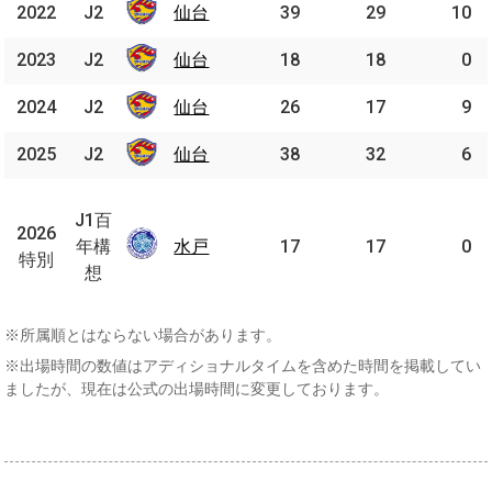
2022
2022
J2
J2
仙台
仙台
39
29
10
2023
2023
J2
J2
仙台
仙台
18
18
0
2024
2024
J2
J2
仙台
仙台
26
17
9
2025
2025
J2
J2
仙台
仙台
38
32
6
J1
百
J1百
2026
2026
年
年構
水戸
水戸
17
17
0
特別
特別
構
想
想
※所属順とはならない場合があります。
※出場時間の数値はアディショナルタイムを含めた時間を掲載してい
ましたが、現在は公式の出場時間に変更しております。