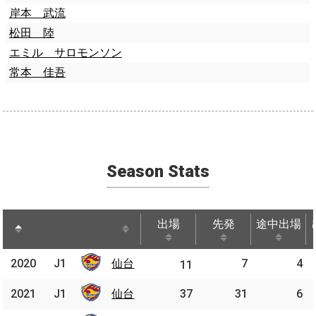
岸本 武流
松田 陸
エミル サロモンソン
常本 佳吾
Season Stats
出場
先発
途中出場
出場
先発
途中出場
2020
2020
J1
仙台
仙台
7
4
J1
11
2021
2021
J1
J1
仙台
仙台
37
31
6