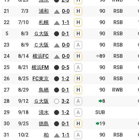
21
21
7/3
7/3
浦和
浦和
0-0
H
90
RSB
22
22
7/10
7/10
札幌
札幌
1-1
H
90
RSB
5
5
8/3
8/3
Ｇ大阪
Ｇ大阪
0-1
H
90
RSB
23
23
8/9
8/9
Ｃ大阪
Ｃ大阪
0-0
A
90
RSB
24
24
8/14
8/14
横浜FC
横浜FC
0-0
H
89
RSB
25
25
8/21
8/21
横浜FM
横浜FM
0-5
A
90
RSB
26
26
8/25
8/25
FC東京
FC東京
1-2
H
90
RSB
27
27
8/29
8/29
鳥栖
鳥栖
0-1
H
90
RWB
28
28
9/12
9/12
Ｇ大阪
Ｇ大阪
3-2
A
8
29
29
9/18
9/18
清水
清水
1-2
A
SUB
30
30
9/25
9/25
徳島
徳島
0-1
H
19
31
31
10/2
10/2
柏
柏
1-1
A
90
RSB