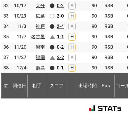
32
32
10/17
10/17
大分
大分
0-2
A
90
RSB
33
33
10/23
10/23
広島
広島
2-0
H
90
RSB
34
34
11/3
11/3
神戸
神戸
2-4
A
90
RSB
35
35
11/7
11/7
名古屋
名古屋
1-1
H
90
RSB
36
36
11/20
11/20
湘南
湘南
0-2
H
90
RSB
37
37
11/27
11/27
福岡
福岡
2-2
A
90
RSB
38
38
12/4
12/4
鹿島
鹿島
0-1
H
90
RSB
節
開催日
相手
スコア
出場時間
Pos.
ゴー
節
節
開催日
開催日
相手
相手
スコア
出場時間
Pos.
ゴー