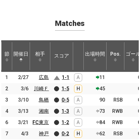
Matches
節
節
開催日
開催日
相手
相手
出場時間
Pos.
ゴー
スコア
節
開催日
相手
スコア
出場時間
Pos.
ゴー
1
1
2/27
2/27
広島
広島
1-1
A
11
2
2
3/6
3/6
川崎Ｆ
川崎Ｆ
1-5
H
45
3
3
3/10
3/10
鳥栖
鳥栖
0-5
A
90
RSB
4
4
3/13
3/13
湘南
湘南
1-3
A
73
RWB
6
6
3/21
3/21
FC東京
FC東京
1-2
A
84
RWB
7
7
4/3
4/3
神戸
神戸
0-2
H
62
RSB