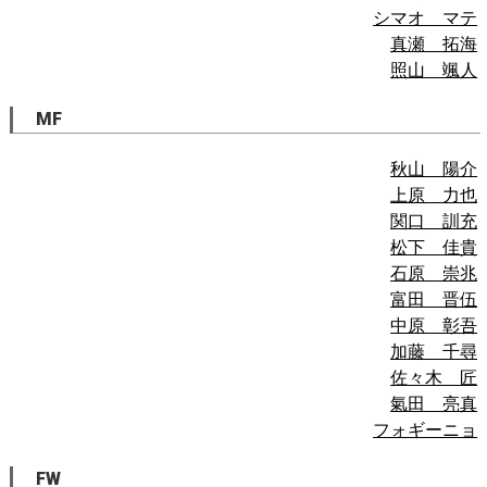
シマオ マテ
真瀬 拓海
照山 颯人
MF
秋山 陽介
上原 力也
関口 訓充
松下 佳貴
石原 崇兆
富田 晋伍
中原 彰吾
加藤 千尋
佐々木 匠
氣田 亮真
フォギーニョ
FW