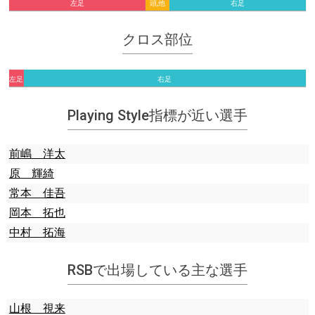
左足
頭,他
右足
クロス部位
左足
右足
Playing Style指標が近い選手
前嶋 洋太
原 輝綺
常本 佳吾
岡本 拓也
中村 拓海
RSBで出場している主な選手
山根 視来