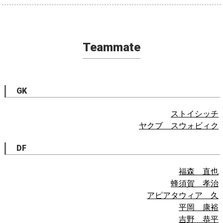
Teammate
GK
ストイシッチ
ヤクブ スウォビィク
DF
福森 直也
蜂須賀 孝治
アピアタウィア 久
平岡 康裕
吉野 恭平