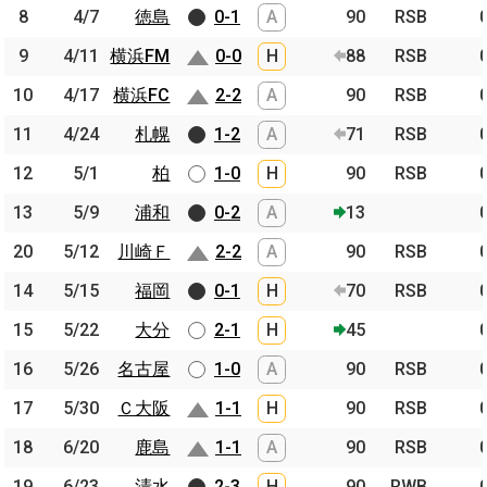
8
8
4/7
4/7
徳島
徳島
0-1
A
90
RSB
9
9
4/11
4/11
横浜FM
横浜FM
0-0
H
88
RSB
10
10
4/17
4/17
横浜FC
横浜FC
2-2
A
90
RSB
11
11
4/24
4/24
札幌
札幌
1-2
A
71
RSB
12
12
5/1
5/1
柏
柏
1-0
H
90
RSB
13
13
5/9
5/9
浦和
浦和
0-2
A
13
20
20
5/12
5/12
川崎Ｆ
川崎Ｆ
2-2
A
90
RSB
14
14
5/15
5/15
福岡
福岡
0-1
H
70
RSB
15
15
5/22
5/22
大分
大分
2-1
H
45
16
16
5/26
5/26
名古屋
名古屋
1-0
A
90
RSB
17
17
5/30
5/30
Ｃ大阪
Ｃ大阪
1-1
H
90
RSB
18
18
6/20
6/20
鹿島
鹿島
1-1
A
90
RSB
19
19
6/23
6/23
清水
清水
2-3
H
90
RWB