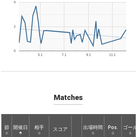
4
2
0
5.1
7.1
9.1
11.1
Matches
節
節
開催日
開催日
相手
相手
出場時間
Pos.
ゴー
スコア