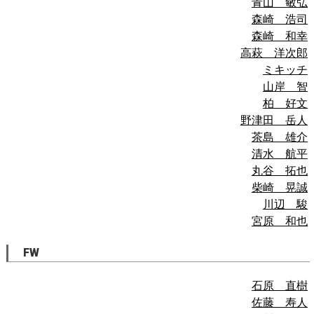
青山 敏弘
森崎 浩司
森崎 和幸
高萩 洋次郎
ミキッチ
山岸 智
柏 好文
野津田 岳人
茶島 雄介
清水 航平
丸谷 拓也
柴崎 晃誠
川辺 駿
宮原 和也
FW
石原 直樹
佐藤 寿人