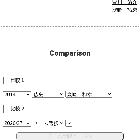
皆川 佑介
浅野 拓磨
Comparison
比較１
比較２
チーム比較ページへ