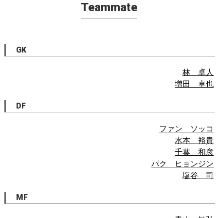
Teammate
GK
林 卓人
増田 卓也
DF
ファン ソッコ
水本 裕貴
千葉 和彦
パク ヒョンジン
塩谷 司
MF