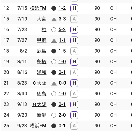
12
12
7/15
7/15
横浜FM
横浜FM
1-2
H
90
CH
15
15
7/19
7/19
大宮
大宮
3-3
A
90
CH
16
16
7/23
7/23
柏
柏
5-2
H
90
CH
17
17
7/27
7/27
甲府
甲府
1-1
H
90
CH
18
18
8/2
8/2
鹿島
鹿島
1-5
A
90
CH
19
19
8/11
8/11
鳥栖
鳥栖
1-0
H
90
CH
20
20
8/16
8/16
浦和
浦和
0-1
A
90
CH
21
21
8/23
8/23
Ｃ大阪
Ｃ大阪
0-0
H
90
CH
22
22
8/30
8/30
徳島
徳島
1-0
A
90
CH
23
23
9/13
9/13
Ｇ大阪
Ｇ大阪
0-1
H
90
CH
24
24
9/20
9/20
新潟
新潟
2-0
H
90
CH
25
25
9/23
9/23
横浜FM
横浜FM
0-1
A
90
CH