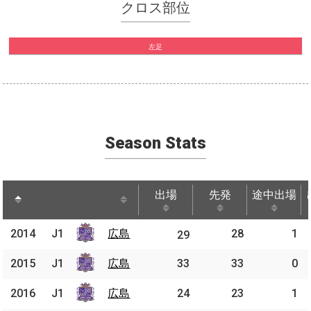
クロス部位
左足
Season Stats
出場
先発
途中出場
出場
先発
途中出場
2014
2014
J1
広島
広島
28
1
J1
29
2015
2015
J1
J1
広島
広島
33
33
0
2016
2016
J1
J1
広島
広島
24
23
1