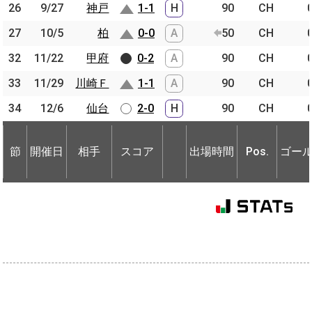
26
26
9/27
9/27
神戸
神戸
1-1
H
90
CH
27
27
10/5
10/5
柏
柏
0-0
A
50
CH
32
32
11/22
11/22
甲府
甲府
0-2
A
90
CH
33
33
11/29
11/29
川崎Ｆ
川崎Ｆ
1-1
A
90
CH
34
34
12/6
12/6
仙台
仙台
2-0
H
90
CH
節
開催日
相手
スコア
出場時間
Pos.
ゴー
節
節
開催日
開催日
相手
相手
スコア
出場時間
Pos.
ゴー