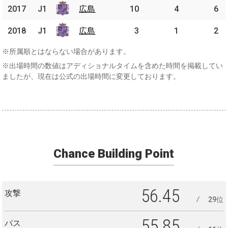
2017
2017
J1
J1
広島
広島
10
4
6
2018
2018
J1
J1
広島
広島
3
1
2
※所属順とはならない場合があります。
※出場時間の数値はアディショナルタイムを含めた時間を掲載してい
ましたが、現在は公式の出場時間に変更しております。
Chance Building Point
56.45
攻撃
29位
55.85
パス