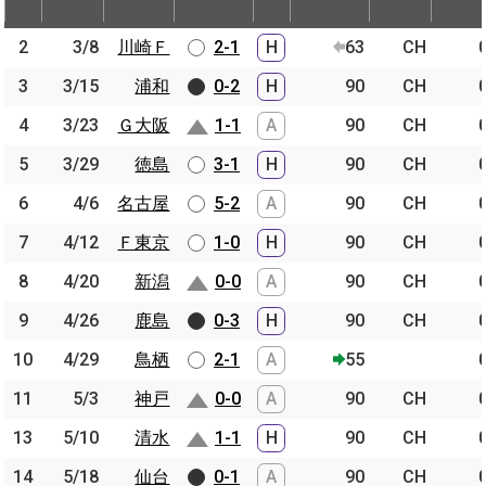
節
開催日
相手
スコア
出場時間
Pos.
ゴー
2
2
3/8
3/8
川崎Ｆ
川崎Ｆ
2-1
H
63
CH
3
3
3/15
3/15
浦和
浦和
0-2
H
90
CH
4
4
3/23
3/23
Ｇ大阪
Ｇ大阪
1-1
A
90
CH
5
5
3/29
3/29
徳島
徳島
3-1
H
90
CH
6
6
4/6
4/6
名古屋
名古屋
5-2
A
90
CH
7
7
4/12
4/12
Ｆ東京
Ｆ東京
1-0
H
90
CH
8
8
4/20
4/20
新潟
新潟
0-0
A
90
CH
9
9
4/26
4/26
鹿島
鹿島
0-3
H
90
CH
10
10
4/29
4/29
鳥栖
鳥栖
2-1
A
55
11
11
5/3
5/3
神戸
神戸
0-0
A
90
CH
13
13
5/10
5/10
清水
清水
1-1
H
90
CH
14
14
5/18
5/18
仙台
仙台
0-1
A
90
CH