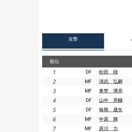
攻撃
順位
1
DF
松田 陸
2
MF
清武 弘嗣
3
MF
奥埜 博亮
4
DF
山中 亮輔
5
DF
毎熊 晟矢
6
MF
中原 輝
7
MF
原川 力