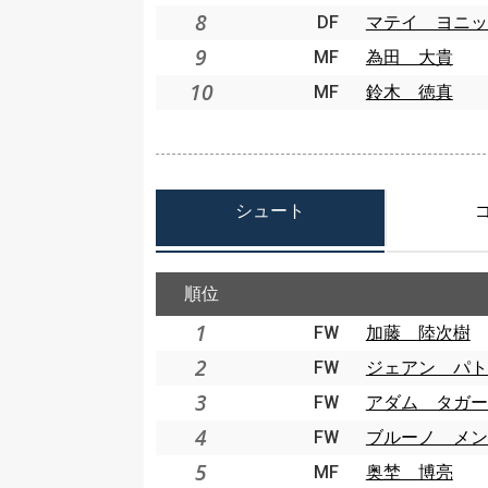
8
DF
マテイ ヨニッ
9
MF
為田 大貴
10
MF
鈴木 徳真
シュート
順位
1
FW
加藤 陸次樹
2
FW
ジェアン パト
3
FW
アダム タガー
4
FW
ブルーノ メン
5
MF
奥埜 博亮