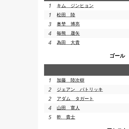
1
キム ジンヒョン
1
松田 陸
3
奥埜 博亮
4
毎熊 晟矢
4
為田 大貴
ゴール
1
加藤 陸次樹
2
ジェアン パトリッキ
2
アダム タガート
4
山田 寛人
5
乾 貴士