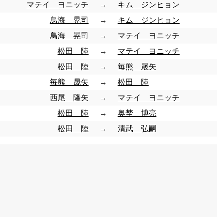
マテイ ヨニッチ
→
キム ジンヒョン
鳥海 晃司
→
キム ジンヒョン
鳥海 晃司
→
マテイ ヨニッチ
松田 陸
→
マテイ ヨニッチ
松田 陸
→
毎熊 晟矢
毎熊 晟矢
→
松田 陸
西尾 隆矢
→
マテイ ヨニッチ
松田 陸
→
奥埜 博亮
松田 陸
→
清武 弘嗣