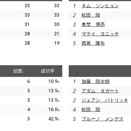
1
33
33
キム ジンヒョン
2
33
33
松田 陸
3
31
30
奥埜 博亮
4
28
21
マテイ ヨニッチ
5
28
19
西尾 隆矢
総数
成功率
1
6
10.9
加藤 陸次樹
%
2
5
13.5
アダム タガート
%
2
5
13.5
ジェアン パトリッキ
%
4
4
16.0
松田 陸
%
5
3
42.9
ブルーノ メンデス
%