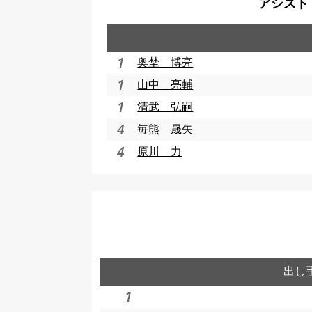
アシスト
1
奥埜 博亮
1
山中 亮輔
1
清武 弘嗣
4
毎熊 晟矢
4
原川 力
出し
1