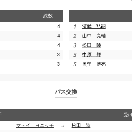
総数
1
4
清武 弘嗣
2
4
山中 亮輔
3
4
松田 陸
3
3
中原 輝
5
3
奥埜 博亮
パス交換
手
受
マテイ ヨニッチ
→
松田 陸