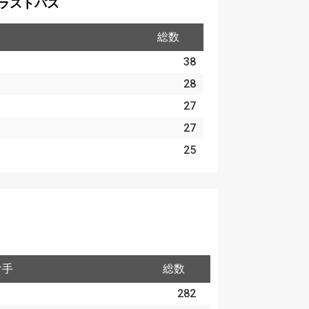
ラストパス
総数
38
28
27
27
25
け手
総数
282