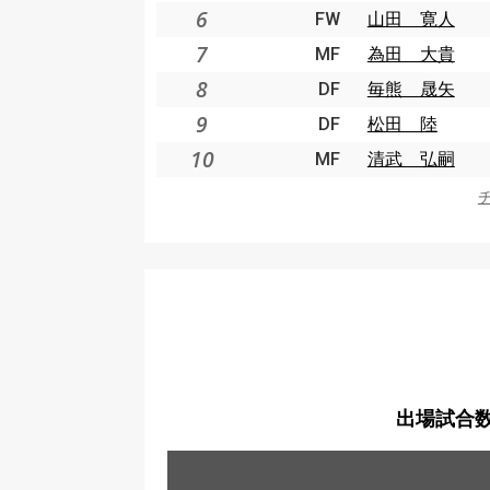
6
FW
山田 寛人
7
MF
為田 大貴
8
DF
毎熊 晟矢
9
DF
松田 陸
10
MF
清武 弘嗣
出場試合