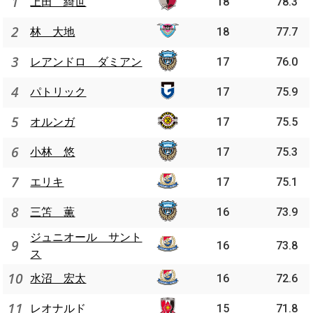
1
上田 綺世
18
78.3
2
林 大地
18
77.7
3
レアンドロ ダミアン
17
76.0
4
パトリック
17
75.9
5
オルンガ
17
75.5
6
小林 悠
17
75.3
7
エリキ
17
75.1
8
三笘 薫
16
73.9
ジュニオール サント
9
16
73.8
ス
10
水沼 宏太
16
72.6
11
レオナルド
15
71.8