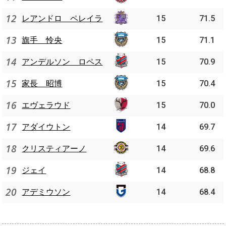
12
レアンドロ ペレイラ
15
71.5
13
旗手 怜央
15
71.1
14
アンデルソン ロペス
15
70.9
15
家長 昭博
15
70.4
16
エヴェラウド
15
70.0
17
アダイウトン
14
69.7
18
クリスティアーノ
14
69.6
19
ジェイ
14
68.8
20
アデミウソン
14
68.4