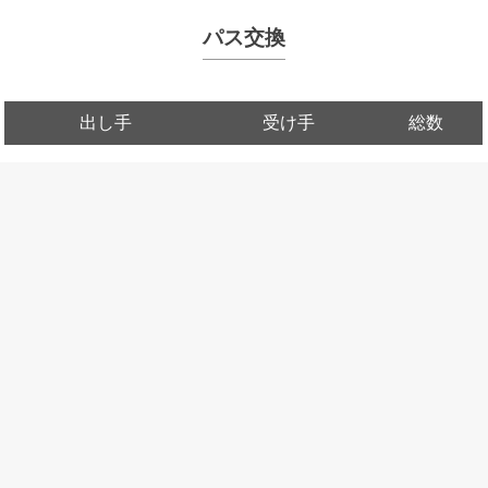
パス交換
出し手
受け手
総数