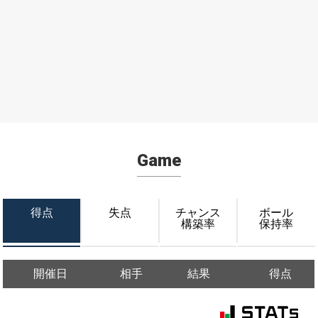
Game
得点
失点
チャンス
ボール
構築率
保持率
開催日
相手
結果
得点