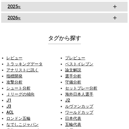
2025
年
2026
年
タグから探す
レビュー
プレビュー
トラッキングデータ
ベストイレブン
アナリストに訊く
論文解説
指標開発
選手分析
攻撃分析
守備分析
シュート分析
セットプレー分析
Ｊリーグの傾向
海外日本人選手
J1
J2
J3
ルヴァンカップ
ACL
ワールドカップ
ロンドン五輪
日本代表
なでしこジャパン
五輪代表