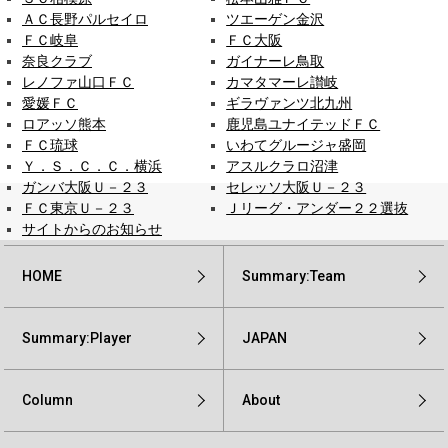
ＡＣ長野パルセイロ
ツエーゲン金沢
ＦＣ岐阜
ＦＣ大阪
奈良クラブ
ガイナーレ鳥取
レノファ山口ＦＣ
カマタマーレ讃岐
愛媛ＦＣ
ギラヴァンツ北九州
ロアッソ熊本
鹿児島ユナイテッドＦＣ
ＦＣ琉球
いわてグルージャ盛岡
Ｙ．Ｓ．Ｃ．Ｃ．横浜
アスルクラロ沼津
ガンバ大阪Ｕ－２３
セレッソ大阪Ｕ－２３
ＦＣ東京Ｕ－２３
Ｊリーグ・アンダー２２選抜
サイトからのお知らせ
HOME
Summary:Team
Summary:Player
JAPAN
Column
About