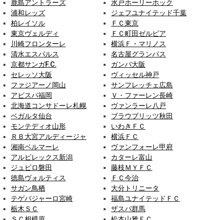
鹿島アントラーズ
水戸ホーリーホック
浦和レッズ
ジェフユナイテッド千葉
柏レイソル
ＦＣ東京
東京ヴェルディ
ＦＣ町田ゼルビア
川崎フロンターレ
横浜Ｆ・マリノス
清水エスパルス
名古屋グランパス
京都サンガF.C.
ガンバ大阪
セレッソ大阪
ヴィッセル神戸
ファジアーノ岡山
サンフレッチェ広島
アビスパ福岡
Ｖ・ファーレン長崎
北海道コンサドーレ札幌
ヴァンラーレ八戸
ベガルタ仙台
ブラウブリッツ秋田
モンテディオ山形
いわきＦＣ
ＲＢ大宮アルディージャ
横浜ＦＣ
湘南ベルマーレ
ヴァンフォーレ甲府
アルビレックス新潟
カターレ富山
ジュビロ磐田
藤枝ＭＹＦＣ
徳島ヴォルティス
ＦＣ今治
サガン鳥栖
大分トリニータ
テゲバジャーロ宮崎
福島ユナイテッドＦＣ
栃木ＳＣ
ザスパ群馬
ＳＣ相模原
松本山雅ＦＣ